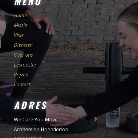
MENU
Home
Missie
Visie
Diensten
Over ons
Lesrooster
Prijzen
Contact
ADRES
We Care You Move
Arnhem en Hoenderloo