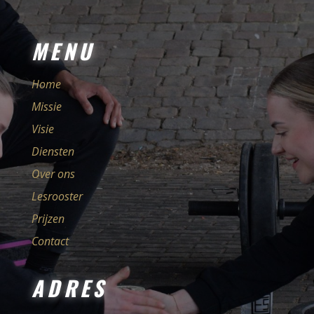
MENU
Home
Missie
Visie
Diensten
Over ons
Lesrooster
Prijzen
Contact
ADRES